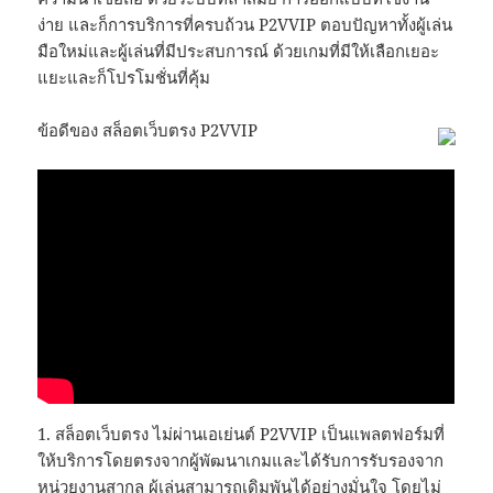
ง่าย และก็การบริการที่ครบถ้วน P2VVIP ตอบปัญหาทั้งผู้เล่น
มือใหม่และผู้เล่นที่มีประสบการณ์ ด้วยเกมที่มีให้เลือกเยอะ
แยะและก็โปรโมชั่นที่คุ้ม
ข้อดีของ สล็อตเว็บตรง P2VVIP
1. สล็อตเว็บตรง ไม่ผ่านเอเย่นต์ P2VVIP เป็นแพลตฟอร์มที่
ให้บริการโดยตรงจากผู้พัฒนาเกมและได้รับการรับรองจาก
หน่วยงานสากล ผู้เล่นสามารถเดิมพันได้อย่างมั่นใจ โดยไม่