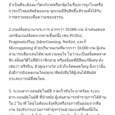
จำเป็นที่จะต้องมาวิตกกังวลหรือกลุ้มใจเรื่องการถูกโกงหรือ
การแก้ไขผลลัพธ์ของเกม ทุกเกมมีลิขสิทธิ์แท้รวมทั้งได้รับ
การตรวจสอบเพื่อความชอบธรรม.
2.เกมสล็อตนานาประการ มากกว่า 10,000 เกม นำเสนอคอล
เลกชันเกมสล็อตจากค่ายชั้นหนึ่ง เช่น PGSlot,
PragmaticPlay, JokerGaming, NetEnt, และก็
Microgaming ด้วยปริมาณเกมที่มากกว่า 10,000 เกม ผู้เล่น
สามารถเลือกเล่นได้ตามความพอใจ ไม่ว่าจะเป็นสล็อตคลาส
สิก สล็อตวิดีโอที่มีกราฟิกสวย หรือสล็อตที่มีฟีพบร์พิเศษ ดัง
เช่นว่า ฟรีสปิน, ตัวคูณรางวัล แล้วก็แจ็คพอตใหญ่ ยิ่งกว่านั้น
ยังมีการอัปเดตเกมใหม่ทุกอาทิตย์เพื่อให้ผู้เล่นได้สัมผัส
ประสบการณ์ที่สดใหม่.
3. ระบบฝาก-ถอนอัตโนมัติ รวดเร็วทันใจ มาพร้อม ระบบ
ฝาก-ถอนอัตโนมัติ ที่นำสมัย ผู้เล่นสามารถทำรายการได้ด้าน
ใน 2 วินาที โดยไม่ต้องแจ้งสลิปหรือรอการยินยอมจากทีม
งาน รองรับกระบวนการทำธุรกรรมผ่านแบงค์ชั้นหนึ่งใน