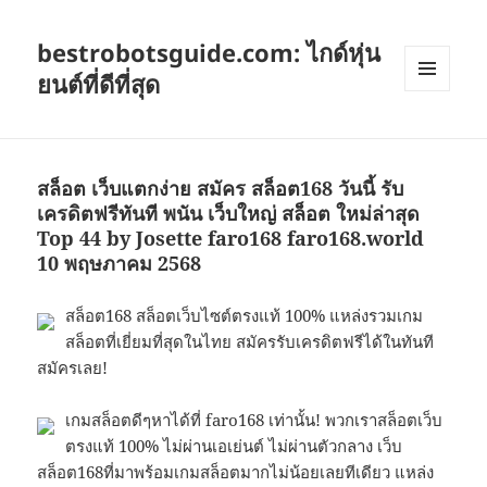
bestrobotsguide.com: ไกด์หุ่น
ยนต์ที่ดีที่สุด
เมนู
และวิด
เจ็ต
สล็อต เว็บแตกง่าย สมัคร สล็อต168 วันนี้ รับ
เครดิตฟรีทันที พนัน เว็บใหญ่ สล็อต ใหม่ล่าสุด
Top 44 by Josette faro168 faro168.world
10 พฤษภาคม 2568
สล็อต168 สล็อตเว็บไซต์ตรงแท้ 100% แหล่งรวมเกม
สล็อตที่เยี่ยมที่สุดในไทย สมัครรับเครดิตฟรีได้ในทันที
สมัครเลย!
เกมสล็อตดีๆหาได้ที่ faro168 เท่านั้น! พวกเราสล็อตเว็บ
ตรงแท้ 100% ไม่ผ่านเอเย่นต์ ไม่ผ่านตัวกลาง เว็บ
สล็อต168ที่มาพร้อมเกมสล็อตมากไม่น้อยเลยทีเดียว แหล่ง