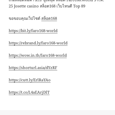
25 Josette casino สล็อต168 เว็บไหนดี Top 89
ขอขอบคุณเว็ปไซต์
สล็อต168
https://bit.ly/faro168-world
https://rebrand.ly/faro168-world
https://wow.in.th/faro168-world
https://shorturl.asia/dYzRF
https://cutt.ly/ErlRaYAo
https://t.co/L4aEArjDlT