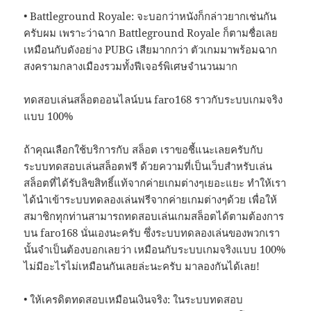
• Battleground Royale: จะบอกว่าหนังก็กล่าวยากเช่นกัน
ครับผม เพราะว่าฉาก Battleground Royale ก็ตามชื่อเลย
เหมือนกับดังอย่าง PUBG เสียมากกว่า ตัวเกมมาพร้อมฉาก
สงครามกลางเมืองรวมทั้งฟีเจอร์พิเศษจำนวนมาก
ทดสอบเล่นสล็อตออนไลน์บน faro168 ราวกับระบบเกมจริง
แบบ 100%
ถ้าคุณเลือกใช้บริการกับ สล็อต เราขอชี้แนะเลยครับกับ
ระบบทดสอบเล่นสล็อตฟรี ด้วยความที่เป็นเว็บสำหรับเล่น
สล็อตที่ได้รับลิขสิทธิ์แท้จากค่ายเกมต่างๆเยอะแยะ ทำให้เรา
ได้นำเข้าระบบทดลองเล่นฟรีจากค่ายเกมต่างๆด้วย เพื่อให้
สมาชิกทุกท่านสามารถทดสอบเล่นเกมสล็อตได้ตามต้องการ
บน faro168 นั่นเองนะครับ ซึ่งระบบทดลองเล่นของพวกเรา
นั้นจำเป็นต้องบอกเลยว่า เหมือนกับระบบเกมจริงแบบ 100%
ไม่มีอะไรไม่เหมือนกันเลยล่ะนะครับ มาลองกันได้เลย!
• ให้เครดิตทดสอบเหมือนเงินจริง: ในระบบทดสอบ