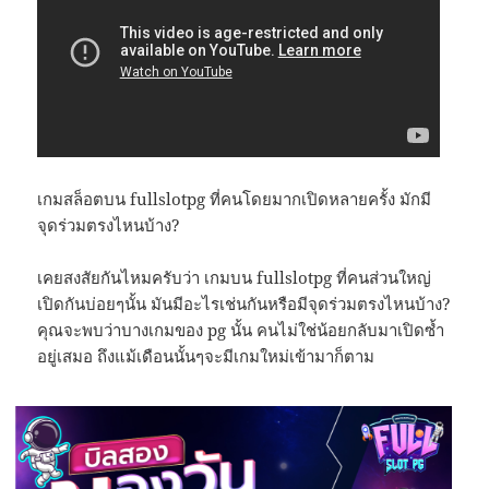
เกมสล็อตบน fullslotpg ที่คนโดยมากเปิดหลายครั้ง มักมี
จุดร่วมตรงไหนบ้าง?
เคยสงสัยกันไหมครับว่า เกมบน fullslotpg ที่คนส่วนใหญ่
เปิดกันบ่อยๆนั้น มันมีอะไรเช่นกันหรือมีจุดร่วมตรงไหนบ้าง?
คุณจะพบว่าบางเกมของ pg นั้น คนไม่ใช่น้อยกลับมาเปิดซ้ำ
อยู่เสมอ ถึงแม้เดือนนั้นๆจะมีเกมใหม่เข้ามาก็ตาม