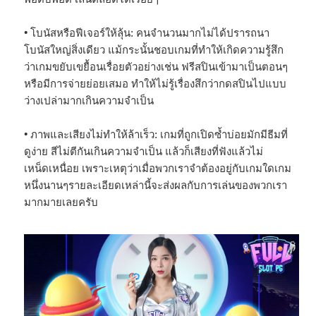
• โบนัสหรือฟีเจอร์ให้ลุ้น: คนจำนวนมากไม่ได้ปรารถนา
โบนัสใหญ่สิ่งเดียว แม้กระนั้นชอบเกมที่ทำให้เกิดความรู้สึก
ว่าเกมขยับเขยื้อนเรื่อยตัวอย่างเช่น ฟรีสปินเข้ามาเป็นตอนๆ
หรือมีการจ่ายย่อยเสมอ ทำให้ไม่รู้เรื่องสึกว่ากดสปินไปแบบ
ว่างเปล่ามากเกินความจำเป็น
• ภาพและเสียงไม่ทำให้ล้าเร็ว: เกมที่ถูกเปิดซ้ำบ่อยมักมีธีมที่
ดูง่าย สีไม่ตีกันเกินความจำเป็น แล้วก็เสียงที่ฟังแล้วไม่
เหน็ดเหนื่อย เพราะเหตุว่าเมื่อพวกเราจำต้องอยู่กับเกมใดเกม
หนึ่งนานๆรายละเอียดเหล่านี้จะส่งผลกับการเล่นของพวกเรา
มากมายเลยครับ