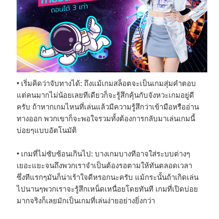
• เริ่มคิดว่าจับทางได้: ถึงแม้เกมสล็อตจะเป็นเกมสุ่มคำตอบ
แต่คนมากไม่น้อยเลยทีเดียวก็จะรู้สึกคุ้นกับจังหวะเกมอยู่ดี
ครับ ถ้าหากเกมไหนที่เล่นแล้วมีความรู้สึกว่าเข้ามือหรืออ่าน
ทางออก พวกเขาก็จะพอใจรวมทั้งต้องการกลับมาเล่นเกมนี้
บ่อยๆแบบอัตโนมัติ
• เกมที่ไม่ซับซ้อนเกินไป: บางเกมบางทีอาจใส่ระบบต่างๆ
เยอะแยะจนถึงพวกเราจำเป็นต้องรอตามให้ทันตลอดเวลา
ซึ่งทีแรกๆมันก็น่าเร้าใจดีหรอกนะครับ แม้กระนั้นถ้าเกิดเล่น
ไปนานๆพวกเราจะรู้สึกเหน็ดเหนื่อยโดยทันที เกมที่เปิดบ่อย
มากจริงก็เลยมักเป็นเกมที่เล่นง่ายอย่างยิ่งกว่า