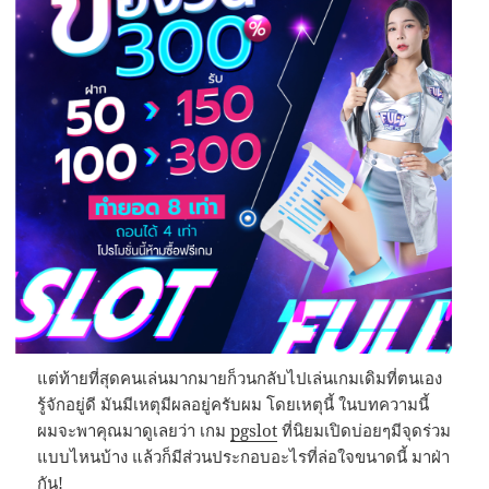
แต่ท้ายที่สุดคนเล่นมากมายก็วนกลับไปเล่นเกมเดิมที่ตนเอง
รู้จักอยู่ดี มันมีเหตุมีผลอยู่ครับผม โดยเหตุนี้ ในบทความนี้
ผมจะพาคุณมาดูเลยว่า เกม
pgslot
ที่นิยมเปิดบ่อยๆมีจุดร่วม
แบบไหนบ้าง แล้วก็มีส่วนประกอบอะไรที่ล่อใจขนาดนี้ มาฝ่า
กัน!