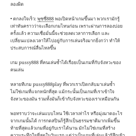
ลองผิด
• ตกลงใจเร็ว:
พุซซี่888
พอเปิดหน้าเกมขึ้นมา พวกเรามักรู้
เท่าทันคราวว่าจะเลือกเกมไหนก่อน เพราะผ่านการลองบ่อย
ครั้งแล้ว ความเชื่อมั่นนี้จะช่วยลดเวลาการเลือก และ
เปลี่ยนแปลงเวลาให้ไปอยู่กับการเล่นจริงมากยิ่งกว่า ทำให้
ประสบการณ์ลื่นไหลขึ้น
เกม pussy888 ที่คนเล่นซ้ำได้เรื่อยเป็นเกมที่กับจังหวะของ
คนเล่น
หลายทีเกม pussy888play ที่พวกเราเปิดกลับมาเล่นซ้ำ
ไม่ใช่เกมที่แจกหนักที่สุด แม้กระนั้นเป็นเกมที่เราเข้าใจ
จังหวะของมัน รวมทั้งมันก็เข้ากับจังหวะของเราเหมือนกัน
พอทราบว่าจะเล่นแบบไหน ใช้เวลาเท่าไร หรือมุ่งมาดอะไร
จากเกมนั้นได้ การกดสปินก็รู้สึกเป็นธรรมชาติมากเพิ่มขึ้น
ท้ายที่สุดแล้วเกมที่อยู่กับเราได้นาน มักไม่ใช่เกมที่สร้าง
ความระทึกใจที่สุดในวันแรก แต่ว่าเป็นเกมที่เล่นแล้วรู้สึกเข้า