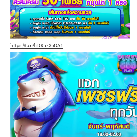
https://t.co/hDRox36GA1