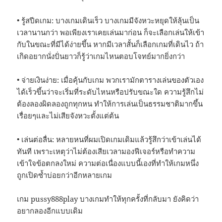
• รู้สปีดเกม: บางเกมเดินเร็ว บางเกมมีจังหวะหยุดให้ลุ้นเป็น
เวลานานกว่า พอเพียงเราเคยเล่นมาก่อน ก็จะเลือกเล่นให้เข้า
กับในขณะที่มีได้ง่ายขึ้น หากมีเวลาสั้นก็เลือกเกมที่เดินไว ถ้า
เกิดอยากนั่งปั่นยาวก็รู้ว่าเกมไหนตอบโจทย์มากยิ่งกว่า
• จ่ายเงินง่าย: เมื่อคุ้นกับเกม พวกเรามักตารางเล่นของตัวเอง
ได้เร็วขึ้นว่าจะเริ่มที่ระดับไหนหรือปรับขณะใด ความรู้สึกไม่
ต้องลองผิดลองถูกทุกหน ทำให้การเล่นเป็นธรรมชาติมากขึ้น
เรื่อยๆและไม่เสียจังหวะตั้งแต่ต้น
• เล่นต่อลื่น: หลายหนที่ผมเปิดเกมเดิมแล้วรู้สึกว่าเข้าเล่นได้
ทันที เพราะเหตุว่าไม่ต้องเสียเวลามองฟีเจอร์หรือทำความ
เข้าใจข้อตกลงใหม่ ความต่อเนื่องแบบนี้เองที่ทำให้เกมหนึ่ง
ถูกเปิดซ้ำบ่อยกว่าอีกหลายเกม
เกม pussy888play บางเกมทำให้ทุกครั้งที่กลับมา ยังคิดว่า
อยากลองอีกแบบเดิม