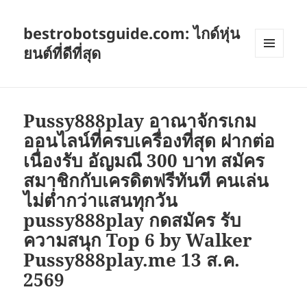
bestrobotsguide.com: ไกด์หุ่น
ยนต์ที่ดีที่สุด
เมนู
และวิด
เจ็ต
Pussy888play อาณาจักรเกม
ออนไลน์ที่ครบเครื่องที่สุด ฝากต่อ
เนื่องรับ อัญมณี 300 บาท สมัคร
สมาชิกกับเครดิตฟรีทันที คนเล่น
ไม่ต่ำกว่าแสนทุกวัน
pussy888play กดสมัคร รับ
ความสนุก Top 6 by Walker
Pussy888play.me 13 ส.ค.
2569