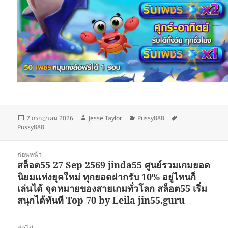
เขียน
ผู้
หมวด
ป้าย
7 กรกฎาคม 2026
Jesse Taylor
Pussy888
เมื่อ
เขียน
หมู่
กำกับ
Pussy888
แนะแนว
ก่อนหน้า
เรื่อง
สล็อต55 27 Sep 2569 jinda55 ศูนย์รวมเกมยอด
เรื่อง
นิยมแห่งยุคใหม่ ทุกยอดฝากรับ 10% อยู่ไหนก็
ก่อน
เล่นได้ จุดหมายของสายเกมทั่วโลก สล็อต55 เริ่ม
หน้า:
สนุกได้ทันที Top 70 by Leila jin55.guru