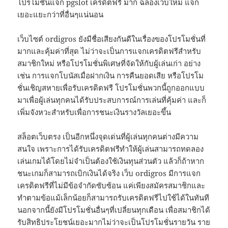
โปรโมชั่นแจก pgslot เครดิตฟรี มาก ฉลองเว็บใหม่ แจก
เยอะแยะกว่าที่อื่นๆแน่นอน
เว็บไซต์ ordigros ยังมีชื่อเสียงกันดีในเรื่องของโปรโมชั่นที่
มากและคุ้มค่าที่สุด ไม่ว่าจะเป็นการแจกเครดิตฟรีสำหรับ
สมาชิกใหม่ หรือโปรโมชั่นพิเศษที่จัดให้กับผู้เล่นเก่า อย่าง
เช่น การแจกโบนัสเมื่อฝากเงิน การคืนยอดเสีย หรือโปรโม
ชั่นเชิญสหายเพื่อรับเครดิตฟรี โปรโมชั่นพวกนี้ถูกออกแบบ
มาเพื่อผู้เล่นทุกคนได้รับประสบการณ์การเล่นที่คุ้มค่า และก็
เพิ่มจังหวะสำหรับเพื่อการชนะเงินรางวัลเยอะขึ้น
สล็อตเว็บตรง เป็นอีกหนึ่งจุดเด่นที่ผู้เล่นทุกคนต่างมีความ
สนใจ เพราะการได้รับเครดิตฟรีทำให้ผู้เล่นสามารถทดลอง
เล่นเกมได้โดยไม่จำเป็นต้องใช้เงินทุนส่วนตัว แล้วก็ถ้าหาก
ชนะเกมก็สามารถเบิกเงินได้จริง เว็บ ordigros มีการแจก
เครดิตฟรีที่ไม่มีข้อจำกัดซับซ้อน แค่เพียงสมัครสมาชิกและ
ทำตามข้อแม้เล็กน้อยก็สามารถรับเครดิตฟรีไปใช้ได้ในทันที
นอกจากนี้ยังมีโปรโมชั่นอื่นๆที่เปลี่ยนทุกเดือน เพื่อสมาชิกได้
รับสิทธิประโยชน์เยอะมากไม่ว่าจะเป็นโปรโมชั่นรายวัน ราย