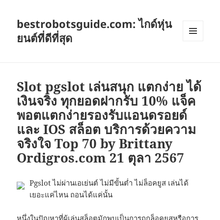
bestrobotsguide.com: ไกด์หุ่น
ยนต์ที่ดีที่สุด
เมนู
และวิด
เจ็ต
Slot pgslot เล่นสนุก แตกง่าย ได้
เงินจริง ทุกยอดฝากรับ 10% แจ็ค
พอตแตกง่ายรองรับแอนดรอยด์
และ IOS สล็อต บริการด้วยความ
จริงใจ Top 70 by Brittany
Ordigros.com 21 ตุลา 2567
Pgslot ไม่ผ่านเอเย่นต์ ไม่มีขั้นต่ำ ไม่ล็อคยูส เล่นได้
เยอะแค่ไหน ถอนได้แค่นั้น
หนึ่งในปัญหาที่ผู้เล่นสล็อตมักพบเป็นการถูกล็อคยูสหรือการ