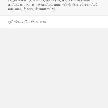
sexybaccarat168.com
,
Slot
,
Slot Online
,
Slotxo
,
คาสิโน
,
คาสิโน
ออนไลน์
,
บาคาร่า
,
บาคาร่าออนไลน์
,
พนันออนไลน์
,
สล็อต
,
สล็อตออนไลน์
,
เกมยิงปลา
,
เว็บพนัน
,
เว็บพนันออนไลน์
ภูมิใจนำเสนอโดย WordPress