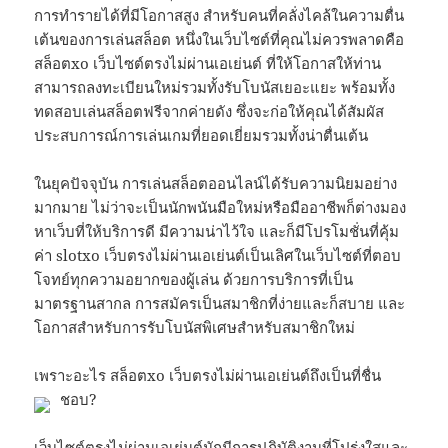
การทำรายได้ที่มีโอกาสสูง สำหรับคนที่คลั่งไคล้ในความตื่น
เต้นของการเล่นสล็อต หนึ่งในเว็บไซต์ที่คุณไม่ควรพลาดคือ
สล็อตxo เว็บไซต์ตรงไม่ผ่านเอเย่นต์ ที่ให้โอกาสให้ท่าน
สามารถลงทะเบียนใหม่รวมทั้งรับโบนัสเยอะแยะ พร้อมทั้ง
ทดสอบเล่นสล็อตฟรีจากค่ายดัง ซึ่งจะก่อให้คุณได้สัมผัส
ประสบการณ์การเล่นเกมที่ยอดเยี่ยมรวมทั้งน่าตื่นเต้น
ในยุคปัจจุบัน การเล่นสล็อตออนไลน์ได้รับความนิยมอย่าง
มากมาย ไม่ว่าจะเป็นนักพนันมือใหม่หรือมืออาชีพก็ต่างมอง
หาเว็บที่ให้บริการดี มีความน่าไว้ใจ และก็มีโปรโมชั่นที่คุ้ม
ค่า slotxo เว็บตรงไม่ผ่านเอเย่นต์เป็นเลิศในเว็บไซต์ที่ตอบ
โจทย์ทุกความอยากของผู้เล่น ด้วยการบริการที่เป็น
มาตรฐานสากล การสมัครเป็นสมาชิกที่ง่ายและก็สบาย และ
โอกาสสำหรับการรับโบนัสพิเศษสำหรับสมาชิกใหม่
เพราะอะไร สล็อตxo เว็บตรงไม่ผ่านเอเย่นต์ถึงเป็นที่ชื่น
ชอบ?
เว็บไซต์ตรงไม่ผ่านเอเย่นต์มักมีการปฏิบัติงานที่โปร่งใสและ