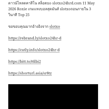
ดาวน์โหลดคาสิโน สล็อตxo slotxo24hrd.com 11 May
2026 Roxie เกมแทงบอลสุดมันส์ slotxoถอนภายใน 3
วินาที Top 25
ขอขอบคุณมากอ้างอิงจาก
slotxo
https://rebrand.ly/slotxo24hr-d
https://cutly.info/slotxo24hr-d
https://bitt.to/t6lbi2
https://shorturl.asia/sr8tz