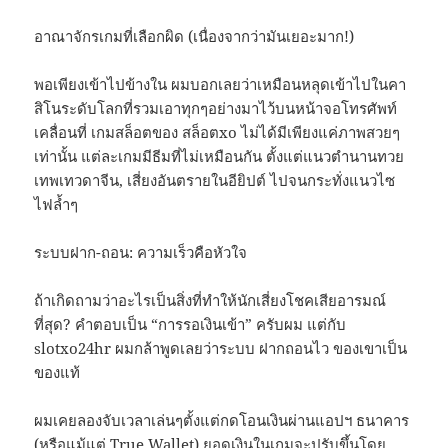
อาณาจักรเกมที่เลือกผิด (เนื่องจากว่ามันเยอะมาก!)
พอเพียงเข้าไปข้างใน ผมบอกเลยว่าเหมือนหลุดเข้าไปในคา
สิโนระดับโลกที่รวมเอาทุกๆอย่างมาไว้บนหน้าจอโทรศัพท์
เคลื่อนที่ เกมสล็อตของ สล็อตxo ไม่ได้มีเพียงแค่ภาพสวยๆ
เท่านั้น แต่ละเกมมีธีมที่ไม่เหมือนกัน ตั้งแต่แนวตำนานทวย
เทพเทวดาจีน, เสี่ยงอันตรายในอียิปต์ ไปจนกระทั่งแนวไซ
ไฟล้ำๆ
ระบบฝาก-ถอน: ความเร็วคือหัวใจ
ถ้าเกิดถามว่าอะไรเป็นสิ่งที่ทำให้นักเสี่ยงโชคเสียอารมณ์
ที่สุด? คำตอบเป็น “การรอเงินเข้า” ครับผม แต่กับ
slotxo24hr ผมกล้าพูดเลยว่าระบบ ฝากถอนไว ของเขาเป็น
ของแท้
ผมเคยลองจับเวลาเล่นๆตั้งแต่กดโอนเงินผ่านแอปฯ ธนาคาร
(หรือแม้แต่ True Wallet) ยอดเงินในเกมจะปรับขึ้นโดย