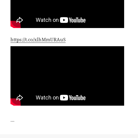
https://t.co/xlhMmURAuS
…