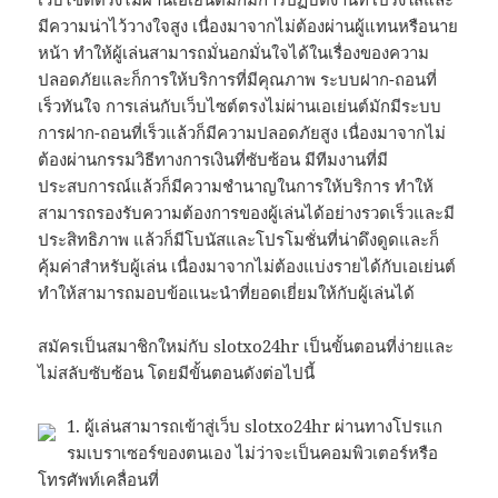
มีความน่าไว้วางใจสูง เนื่องมาจากไม่ต้องผ่านผู้แทนหรือนาย
หน้า ทำให้ผู้เล่นสามารถมั่นอกมั่นใจได้ในเรื่องของความ
ปลอดภัยและก็การให้บริการที่มีคุณภาพ ระบบฝาก-ถอนที่
เร็วทันใจ การเล่นกับเว็บไซต์ตรงไม่ผ่านเอเย่นต์มักมีระบบ
การฝาก-ถอนที่เร็วแล้วก็มีความปลอดภัยสูง เนื่องมาจากไม่
ต้องผ่านกรรมวิธีทางการเงินที่ซับซ้อน มีทีมงานที่มี
ประสบการณ์แล้วก็มีความชำนาญในการให้บริการ ทำให้
สามารถรองรับความต้องการของผู้เล่นได้อย่างรวดเร็วและมี
ประสิทธิภาพ แล้วก็มีโบนัสและโปรโมชั่นที่น่าดึงดูดและก็
คุ้มค่าสำหรับผู้เล่น เนื่องมาจากไม่ต้องแบ่งรายได้กับเอเย่นต์
ทำให้สามารถมอบข้อแนะนำที่ยอดเยี่ยมให้กับผู้เล่นได้
สมัครเป็นสมาชิกใหม่กับ slotxo24hr เป็นขั้นตอนที่ง่ายและ
ไม่สลับซับซ้อน โดยมีขั้นตอนดังต่อไปนี้
1.
ผู้เล่นสามารถเข้าสู่เว็บ slotxo24hr ผ่านทางโปรแก
รมเบราเซอร์ของตนเอง ไม่ว่าจะเป็นคอมพิวเตอร์หรือ
โทรศัพท์เคลื่อนที่