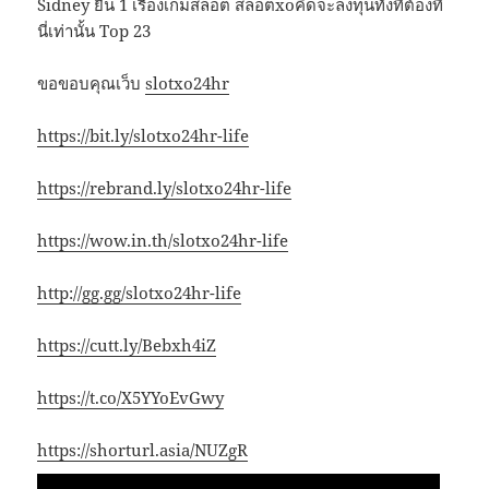
Sidney ยืน 1 เรื่องเกมสล็อต สล็อตxoคิดจะลงทุนทั้งทีต้องที่
นี่เท่านั้น Top 23
ขอขอบคุณเว็บ
slotxo24hr
https://bit.ly/slotxo24hr-life
https://rebrand.ly/slotxo24hr-life
https://wow.in.th/slotxo24hr-life
http://gg.gg/slotxo24hr-life
https://cutt.ly/Bebxh4iZ
https://t.co/X5YYoEvGwy
https://shorturl.asia/NUZgR