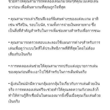
ช่วยทำให้คุณสามารถทดลองเล่นเกมใหม่ๆที่คุณไม่เคยเล่น
มาก่อน เพื่อค้นหาเกมที่คุณถูกใจที่สุด
• คุณสามารถเล่าเรียนฟีเจอร์พิเศษต่างๆของแต่ละเกม อาทิ
เช่น ฟรีสปิน, รอบโบนัส, รวมทั้งการจ่ายเงินหลายทาง ซึ่ง
เป็นสิ่งที่สำคัญสำหรับในการเพิ่มช่องทางสำหรับเพื่อการชนะ
• คุณสามารถตรวจสอบและลองใช้แผนการต่างๆสำหรับการ
เล่นเพื่อดูว่าแบบใดที่ได้ประสิทธิภาพที่ดีที่สุดโดยไม่ต้อง
เสี่ยงกับเงินจริง
• การทดลองเล่นช่วยให้คุณสามารถปรับแต่งอุบายการเล่น
ของคุณก่อนที่จะเอาไปใช้สำหรับในการเดิมพันจริง
• ผู้เล่นใหม่มักมีความกลุ้มอกกลุ้มใจเกี่ยวกับการเล่นด้วยเงิน
จริง การทดลองเล่นฟรีจะช่วยทำให้คุณลดความกังวลแล้วก็
ทำให้ท่านรู้สึกเชื่อมั่นในตนเองมากยิ่งขึ้นเมื่อคุณเริ่มเล่นด้วย
เงินจริง