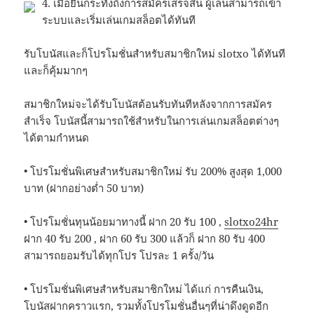
4.
เมื่อยืนกระทั่งถึงการสมัครเสร็จสิ้น ผู้เล่นสามารถเข้า
ระบบและเริ่มเล่นเกมสล็อตได้ทันที
รับโบนัสและก็โปรโมชั่นสำหรับสมาชิกใหม่ slotxo ได้ทันที
และก็คุ้มมากๆ
สมาชิกใหม่จะได้รับโบนัสต้อนรับทันทีหลังจากการสมัคร
สำเร็จ โบนัสนี้สามารถใช้สำหรับในการเล่นเกมสล็อตต่างๆ
ได้ตามกำหนด
• โปรโมชั่นพิเศษสำหรับสมาชิกใหม่ รับ 200% สูงสุด 1,000
บาท (ฝากอย่างต่ำ 50 บาท)
• โปรโมชั่นทุนน้อยมาทางนี้ ฝาก 20 รับ 100 ,
slotxo24hr
ฝาก 40 รับ 200 , ฝาก 60 รับ 300 แล้วก็ ฝาก 80 รับ 400
สามารถยอมรับได้ทุกโปร โปรละ 1 ครั้ง/วัน
• โปรโมชั่นพิเศษสำหรับสมาชิกใหม่ ได้แก่ การคืนเงิน,
โบนัสฝากคราวแรก, รวมทั้งโปรโมชั่นอื่นๆที่น่าดึงดูดอีก