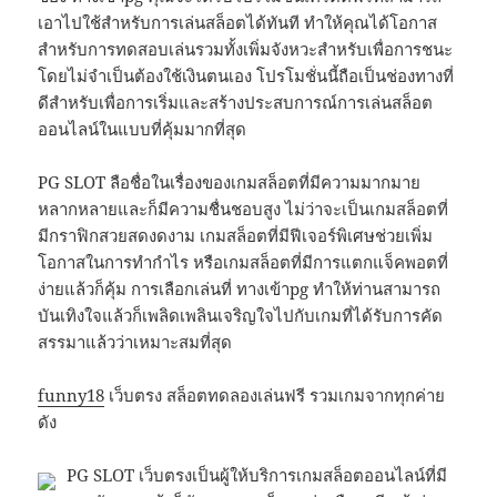
เอาไปใช้สำหรับการเล่นสล็อตได้ทันที ทำให้คุณได้โอกาส
สำหรับการทดสอบเล่นรวมทั้งเพิ่มจังหวะสำหรับเพื่อการชนะ
โดยไม่จำเป็นต้องใช้เงินตนเอง โปรโมชั่นนี้ถือเป็นช่องทางที่
ดีสำหรับเพื่อการเริ่มและสร้างประสบการณ์การเล่นสล็อต
ออนไลน์ในแบบที่คุ้มมากที่สุด
PG SLOT ลือชื่อในเรื่องของเกมสล็อตที่มีความมากมาย
หลากหลายและก็มีความชื่นชอบสูง ไม่ว่าจะเป็นเกมสล็อตที่
มีกราฟิกสวยสดงดงาม เกมสล็อตที่มีฟีเจอร์พิเศษช่วยเพิ่ม
โอกาสในการทำกำไร หรือเกมสล็อตที่มีการแตกแจ็คพอตที่
ง่ายแล้วก็คุ้ม การเลือกเล่นที่ ทางเข้าpg ทำให้ท่านสามารถ
บันเทิงใจแล้วก็เพลิดเพลินเจริญใจไปกับเกมที่ได้รับการคัด
สรรมาแล้วว่าเหมาะสมที่สุด
funny18
เว็บตรง สล็อตทดลองเล่นฟรี รวมเกมจากทุกค่าย
ดัง
PG SLOT เว็บตรงเป็นผู้ให้บริการเกมสล็อตออนไลน์ที่มี