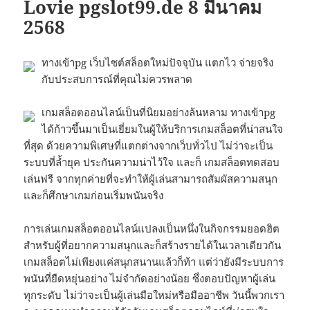
Lovie pgslot99.de 8 มีนาคม
2568
ทางเข้าpg เว็บไซต์สล็อตใหม่ปัจจุบัน แตกไว จ่ายจริง
กับประสบการณ์ที่คุณไม่ควรพลาด
เกมสล็อตออนไลน์เป็นที่นิยมอย่างล้นหลาม ทางเข้าpg
ได้ก้าวขึ้นมาเป็นเยี่ยมในผู้ให้บริการเกมสล็อตที่น่าสนใจ
ที่สุด ด้วยความพิเศษที่แตกต่างจากเว็บทั่วไป ไม่ว่าจะเป็น
ระบบที่ล้ำยุค ประกันความน่าไว้ใจ และก็ เกมสล็อตทดสอบ
เล่นฟรี จากทุกค่ายที่จะทำให้ผู้เล่นสามารถสัมผัสความสนุก
และก็ศึกษาเกมก่อนเริ่มพนันจริง
การเล่นเกมสล็อตออนไลน์แปลงเป็นหนึ่งในกิจกรรมยอดฮิต
สำหรับผู้ที่อยากความสนุกและก็สร้างรายได้ในเวลาเดียวกัน
เกมสล็อตไม่เพียงแค่สนุกสนานแล้วก็ท้า แต่ว่ายังมีระบบการ
พนันที่ยืดหยุ่นอย่าง ไม่จำกัดอย่างน้อย ซึ่งตอบปัญหาผู้เล่น
ทุกระดับ ไม่ว่าจะเป็นผู้เล่นมือใหม่หรือมืออาชีพ วันนี้พวกเรา