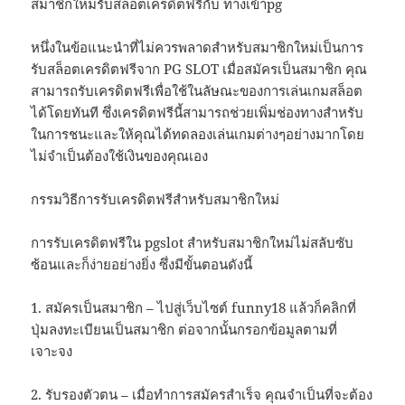
สมาชิกใหม่รับสล็อตเครดิตฟรีกับ ทางเข้าpg
หนึ่งในข้อแนะนำที่ไม่ควรพลาดสำหรับสมาชิกใหม่เป็นการ
รับสล็อตเครดิตฟรีจาก PG SLOT เมื่อสมัครเป็นสมาชิก คุณ
สามารถรับเครดิตฟรีเพื่อใช้ในลัษณะของการเล่นเกมสล็อต
ได้โดยทันที ซึ่งเครดิตฟรีนี้สามารถช่วยเพิ่มช่องทางสำหรับ
ในการชนะและให้คุณได้ทดลองเล่นเกมต่างๆอย่างมากโดย
ไม่จำเป็นต้องใช้เงินของคุณเอง
กรรมวิธีการรับเครดิตฟรีสำหรับสมาชิกใหม่
การรับเครดิตฟรีใน pgslot สำหรับสมาชิกใหม่ไม่สลับซับ
ซ้อนและก็ง่ายอย่างยิ่ง ซึ่งมีขั้นตอนดังนี้
1. สมัครเป็นสมาชิก – ไปสู่เว็บไซต์ funny18 แล้วก็คลิกที่
ปุ่มลงทะเบียนเป็นสมาชิก ต่อจากนั้นกรอกข้อมูลตามที่
เจาะจง
2. รับรองตัวตน – เมื่อทำการสมัครสำเร็จ คุณจำเป็นที่จะต้อง