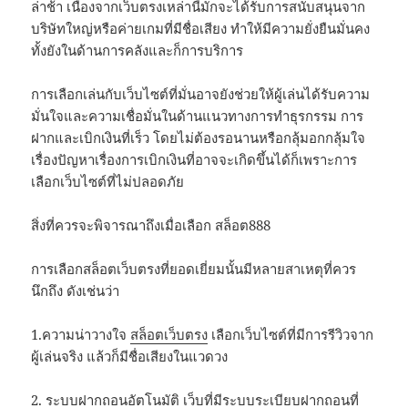
ล่าช้า เนื่องจากเว็บตรงเหล่านี้มักจะได้รับการสนับสนุนจาก
บริษัทใหญ่หรือค่ายเกมที่มีชื่อเสียง ทำให้มีความยั่งยืนมั่นคง
ทั้งยังในด้านการคลังและก็การบริการ
การเลือกเล่นกับเว็บไซต์ที่มั่นอาจยังช่วยให้ผู้เล่นได้รับความ
มั่นใจและความเชื่อมั่นในด้านแนวทางการทำธุรกรรม การ
ฝากและเบิกเงินที่เร็ว โดยไม่ต้องรอนานหรือกลุ้มอกกลุ้มใจ
เรื่องปัญหาเรื่องการเบิกเงินที่อาจจะเกิดขึ้นได้ก็เพราะการ
เลือกเว็บไซต์ที่ไม่ปลอดภัย
สิ่งที่ควรจะพิจารณาถึงเมื่อเลือก สล็อต888
การเลือกสล็อตเว็บตรงที่ยอดเยี่ยมนั้นมีหลายสาเหตุที่ควร
นึกถึง ดังเช่นว่า
1.ความน่าวางใจ
สล็อตเว็บตรง
เลือกเว็บไซต์ที่มีการรีวิวจาก
ผู้เล่นจริง แล้วก็มีชื่อเสียงในแวดวง
2. ระบบฝากถอนอัตโนมัติ เว็บที่มีระบบระเบียบฝากถอนที่