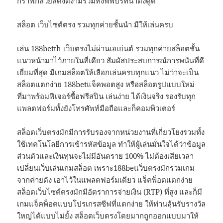
กราฟิกสวยสดงดงามรวมทั้งฟีพบร์ที่น่าดึงดูด
สล็อต เว็บไซต์ตรง รวมทุกค่ายชั้นนำ มีให้เล่นครบ
เล่น 188betth เว็บตรงไม่ผ่านเอเย่นต์ รวมทุกค่ายสล็อตชั้น
แนวหน้ามาไว้ภายในที่เดียว สัมผัสประสบการณ์การพนันที่ดี
เยี่ยมที่สุด มีเกมสล็อตให้เลือกเล่นครบทุกแนว ไม่ว่าจะเป็น
สล็อตแตกง่าย 188betแจ็คพอตสูง หรือสล็อตรูปแบบใหม่
ที่มาพร้อมฟีเจอร์ซื้อฟรีสปิน เล่นง่าย ได้เงินจริง รองรับทุก
แพลตฟอร์มทั้งยังโทรศัพท์มือถือและก็คอมพิวเตอร์
สล็อตเว็บตรงมักมีการรับรองจากหน่วยงานที่เกี่ยวโยงรวมทั้ง
ใช้เทคโนโลยีการเข้ารหัสข้อมูล ทำให้ผู้เล่นมั่นใจได้ว่าข้อมูล
ส่วนตัวและเงินทุนจะไม่มีอันตราย 100% ไม่ต้องเสียเวลา
เปลี่ยนเว็บเล่นเกมสล็อต เพราะ188betเว็บตรงมักรวมเกม
จากค่ายดัง เอาไว้ในแพลตฟอร์มเดียว แจ็คพ็อตแตกง่าย
สล็อตเว็บไซต์ตรงมักมีอัตราการจ่ายเงิน (RTP) ที่สูง และก็มี
เกมแจ็คพ็อตแบบโปรเกรสซีฟที่แตกง่าย ให้ท่านลุ้นรับรางวัล
ใหญ่ได้แบบไม่ยั้ง สล็อตเว็บตรงโดยมากถูกออกแบบมาให้