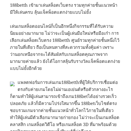
188betth เข้ามาเล่นสล็อตเว็บตรง รวมทุกค่ายชั้นแนวหน้า
มีให้เล่นครบ ลุ้นแจ็คพ็อตแตกง่ายแบบไม่ยั้ง
เล่นเกมสล็อตออนไลน์ก็เป็นอีกหนึ่งกิจกรรมที่ได้รับความ
นิยมอย่างมากมาย ไม่ว่าจะเป็นผู้เล่นมือใหม่หรือมือเก๋า การ
เลือกเล่นสล็อตเว็บตรง 188betth ศูนย์รวมทุกค่ายชั้นหนึ่งไว้
ภายในที่เดียว ถือเป็นหนทางที่สะดวกรวมทั้งคุ้มค่า เพราะ
ว่านอกเหนือจากจะได้สัมผัสกับเกมสล็อตคุณภาพจาก
มากมายค่ายแล้ว ยังได้โอกาสลุ้นรับรางวัลแจ็คพ็อตแตกง่าย
แบบไม่ยั้งอีกด้วย
แพลตฟอร์มการเล่นเกม188betthที่ผู้ให้บริการเชื่อมต่อ
ตรงกับค่ายเกมโดยไม่ผ่านเอเย่นต์หรือตัวกลางอะไร
ก็ตามทำให้ผู้เล่นสามารถเข้าถึงเกม188betได้อย่างรวดเร็ว
ปลอดภัย แล้วก็มีความโปร่งใสมากขึ้น 188betเว็บไซต์ตรง
ชอบรวมเกมจากค่ายชั้นแนวหน้าทั่วโลกไว้ภายในที่เดียว
ทำให้ผู้เล่นมีตัวเลือกมากมายก่ายกอง ไม่ว่าจะเป็นเกมสล็อต
คลาสสิก เกมสล็อตวิดีโอ หรือเกมสล็อต 3D ที่มาพร้อมด้วย