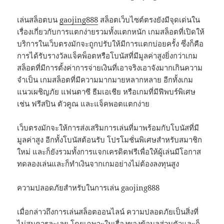
เล่นสล็อตบน
gaojing888
สล็อตเว็บไซต์ตรงยังมีจุดเด่นใน
เรื่องเกี่ยวกับการแตกง่ายรวมทั้งแตกหนัก เกมสล็อตที่เปิดให้
บริการในเว็บตรงมักจะถูกปรับให้มีการแตกบ่อยครั้ง ซึ่งก็คือ
การได้รับรางวัลแจ็คพ็อตหรือโบนัสที่มีมูลค่าสูงยิ่งกว่าเกม
สล็อตที่มีการตั้งค่าการจ่ายเงินที่เอาจริงเอาจังมากเกินความ
จำเป็น เกมสล็อตที่มีความมากมายหลากหลาย อีกทั้งเกม
แนวเผชิญภัย แฟนตาซี ธีมเอเชีย หรือเกมที่มีฟีพบร์พิเศษ
เช่น ฟรีสปิน ตัวคูณ และแจ็คพอตแตกง่าย
เว็บตรงมักจะให้การส่งเสริมการเล่นที่มาพร้อมกับโบนัสที่มี
มูลค่าสูง อีกทั้งโบนัสต้อนรับ โปรโมชั่นพิเศษสำหรับสมาชิก
ใหม่ และก็ยังรวมทั้งการแจกเครดิตฟรีเพื่อให้ผู้เล่นมีโอกาส
ทดลองเล่นและก็ทำเงินจากเกมอย่างไม่ต้องลงทุนสูง
ความปลอดภัยสำหรับในการเล่น gaojing888
เมื่อกล่าวถึงการเล่นสล็อตออนไลน์ ความปลอดภัยเป็นสิ่งที่
ไม่สมควรละเลย โดยเฉพาะในเรื่องของข้อมูลส่วนตัวและก็