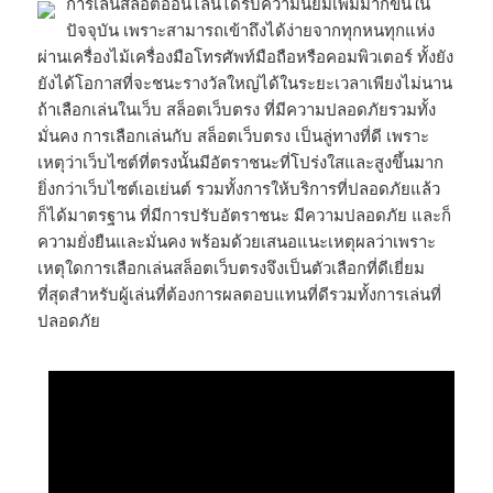
การเล่นสล็อตออนไลน์ได้รับความนิยมเพิ่มมากขึ้นใน
ปัจจุบัน เพราะสามารถเข้าถึงได้ง่ายจากทุกหนทุกแห่ง
ผ่านเครื่องไม้เครื่องมือโทรศัพท์มือถือหรือคอมพิวเตอร์ ทั้งยัง
ยังได้โอกาสที่จะชนะรางวัลใหญ่ได้ในระยะเวลาเพียงไม่นาน
ถ้าเลือกเล่นในเว็บ สล็อตเว็บตรง ที่มีความปลอดภัยรวมทั้ง
มั่นคง การเลือกเล่นกับ สล็อตเว็บตรง เป็นลู่ทางที่ดี เพราะ
เหตุว่าเว็บไซต์ที่ตรงนั้นมีอัตราชนะที่โปร่งใสและสูงขึ้นมาก
ยิ่งกว่าเว็บไซต์เอเย่นต์ รวมทั้งการให้บริการที่ปลอดภัยแล้ว
ก็ได้มาตรฐาน ที่มีการปรับอัตราชนะ มีความปลอดภัย และก็
ความยั่งยืนและมั่นคง พร้อมด้วยเสนอแนะเหตุผลว่าเพราะ
เหตุใดการเลือกเล่นสล็อตเว็บตรงจึงเป็นตัวเลือกที่ดีเยี่ยม
ที่สุดสำหรับผู้เล่นที่ต้องการผลตอบแทนที่ดีรวมทั้งการเล่นที่
ปลอดภัย