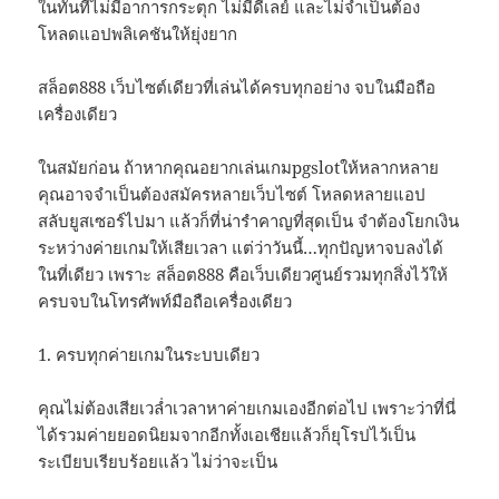
ในทันทีไม่มีอาการกระตุก ไม่มีดีเลย์ และไม่จำเป็นต้อง
โหลดแอปพลิเคชันให้ยุ่งยาก
สล็อต888 เว็บไซต์เดียวที่เล่นได้ครบทุกอย่าง จบในมือถือ
เครื่องเดียว
ในสมัยก่อน ถ้าหากคุณอยากเล่นเกมpgslotให้หลากหลาย
คุณอาจจำเป็นต้องสมัครหลายเว็บไซต์ โหลดหลายแอป
สลับยูสเซอร์ไปมา แล้วก็ที่น่ารำคาญที่สุดเป็น จำต้องโยกเงิน
ระหว่างค่ายเกมให้เสียเวลา แต่ว่าวันนี้…ทุกปัญหาจบลงได้
ในที่เดียว เพราะ สล็อต888 คือเว็บเดียวศูนย์รวมทุกสิ่งไว้ให้
ครบจบในโทรศัพท์มือถือเครื่องเดียว
1. ครบทุกค่ายเกมในระบบเดียว
คุณไม่ต้องเสียเวล่ำเวลาหาค่ายเกมเองอีกต่อไป เพราะว่าที่นี่
ได้รวมค่ายยอดนิยมจากอีกทั้งเอเชียแล้วก็ยุโรปไว้เป็น
ระเบียบเรียบร้อยแล้ว ไม่ว่าจะเป็น