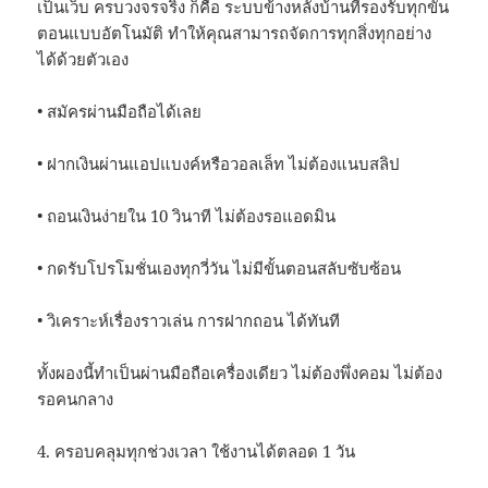
เป็นเว็บ ครบวงจรจริง ก็คือ ระบบข้างหลังบ้านที่รองรับทุกขั้น
ตอนแบบอัตโนมัติ ทำให้คุณสามารถจัดการทุกสิ่งทุกอย่าง
ได้ด้วยตัวเอง
• สมัครผ่านมือถือได้เลย
• ฝากเงินผ่านแอปแบงค์หรือวอลเล็ท ไม่ต้องแนบสลิป
• ถอนเงินง่ายใน 10 วินาที ไม่ต้องรอแอดมิน
• กดรับโปรโมชั่นเองทุกวี่วัน ไม่มีขั้นตอนสลับซับซ้อน
• วิเคราะห์เรื่องราวเล่น การฝากถอน ได้ทันที
ทั้งผองนี้ทำเป็นผ่านมือถือเครื่องเดียว ไม่ต้องพึ่งคอม ไม่ต้อง
รอคนกลาง
4. ครอบคลุมทุกช่วงเวลา ใช้งานได้ตลอด 1 วัน