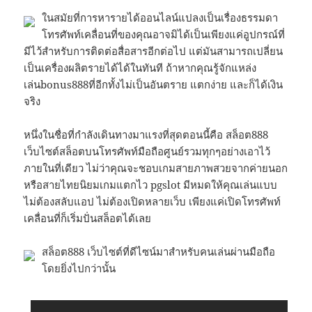
ในสมัยที่การหารายได้ออนไลน์แปลงเป็นเรื่องธรรมดา
โทรศัพท์เคลื่อนที่ของคุณอาจมิได้เป็นเพียงแค่อูปกรณ์ที่
มีไว้สำหรับการติดต่อสื่อสารอีกต่อไป แต่มันสามารถเปลี่ยน
เป็นเครื่องผลิตรายได้ได้ในทันที ถ้าหากคุณรู้จักแหล่ง
เล่นbonus888ที่อีกทั้งไม่เป็นอันตราย แตกง่าย และก็ได้เงิน
จริง
หนึ่งในชื่อที่กำลังเดินทางมาแรงที่สุดตอนนี้คือ สล็อต888
เว็บไซต์สล็อตบนโทรศัพท์มือถือศูนย์รวมทุกๆอย่างเอาไว้
ภายในที่เดียว ไม่ว่าคุณจะชอบเกมสายภาพสวยจากค่ายนอก
หรือสายไทยนิยมเกมแตกไว pgslot มีหมดให้คุณเล่นแบบ
ไม่ต้องสลับแอป ไม่ต้องเปิดหลายเว็บ เพียงแค่เปิดโทรศัพท์
เคลื่อนที่ก็เริ่มปั่นสล็อตได้เลย
สล็อต888 เว็บไซต์ที่ดีไซน์มาสำหรับคนเล่นผ่านมือถือ
โดยยิ่งไปกว่านั้น