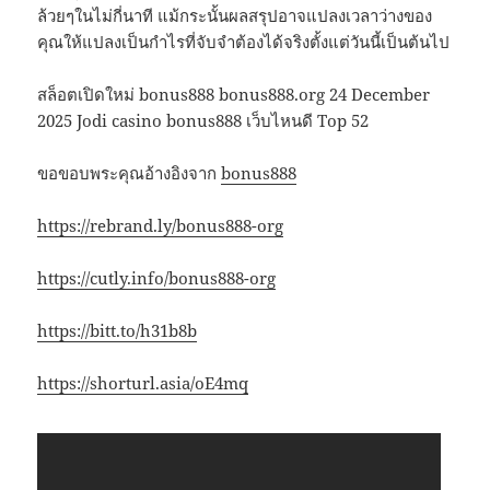
ล้วยๆในไม่กี่นาที แม้กระนั้นผลสรุปอาจแปลงเวลาว่างของ
คุณให้แปลงเป็นกำไรที่จับจำต้องได้จริงตั้งแต่วันนี้เป็นต้นไป
สล็อตเปิดใหม่ bonus888 bonus888.org 24 December
2025 Jodi casino bonus888 เว็บไหนดี Top 52
ขอขอบพระคุณอ้างอิงจาก
bonus888
https://rebrand.ly/bonus888-org
https://cutly.info/bonus888-org
https://bitt.to/h31b8b
https://shorturl.asia/oE4mq