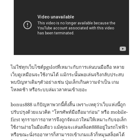
ไม่ใช่ทุกเว็บไซต์pgslotที่เหมาะกับการเล่นบนมือถือ หลาย
เว็บดูเหมือนจะใช้งานได้ แม้กระนั้นพอเล่นจริงกลับประสบ
พบปัญหาเดิมๆตัวอย่างเช่น ปุ่มเล็กเกินความจำเป็น เกม
โหลดช้า หรือระบบล่มเวลาคนเข้าเยอะ
bonus888 แก้ปัญหาพวกนี้ทั้งสิ้น เพราะเหตุว่าเว็บแห่งนี้ถูก
ปรับปรุงด้วยแนวคิด “โทรศัพท์มือถือมาก่อน” หรือ mobile-
first ทุกรายการอาหารจึงถูกจัดแถวใหม่ให้เหมาะกับจอเล็ก
ใช้งานง่ายในมือเดียว แม้คุณจะเล่นสล็อต888อยู่ในรถไฟฟ้า
หรือขณะนั่งรออาหารก็สามารถเข้าเกมแล้วก็หมุนสล็อตได้