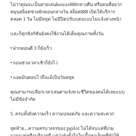
ไม่ว่าคุณจะเป็นสายเล่นbonus888กลางคืน หรือคนที่อยาก
หมุนสล็อตช่วงพักตอนกลางวัน สล็อต888 เปิดให้บริการ
ตลอด 1 วัน ไม่มีหยุด ไม่มีปิดปรับแต่งแบบไม่แจ้งล่วงหน้า
และก็ทุกฟังก์ชันยังคงใช้งานได้เต็มคุณภาพทั้งวัน
• ฝากตอนตี 3 ก็ยังเร็ว
• ถอนช่วงเวลาเช้าก็ยังไว
• แอดมินตอบไวถึงแม้เป็นวันหยุด
คุณสามารถเลือกเวลาเล่นตามจังหวะชีวิตของตนได้เลยแบบ
ไม่มีข้อจำกัด
5. ครบทั้งยังความเร็ว ความปลอดภัย และความสะดวก
สุดท้าย…ความครบวงจรของ pgslot ไม่ได้จบแค่ที่เกม
มากมายหรือบริการดี แต่ว่ายังตั้งใจในเนื้อหาเล็กๆที่ทำให้