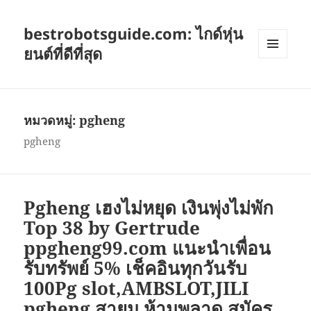
bestrobotsguide.com: ไกด์หุ่น
ยนต์ที่ดีที่สุด
เมนู
และวิด
เจ็ต
หมวดหมู่:
pgheng
pgheng
Pgheng เฮงไม่หยุด เงินพุ่งไม่พัก
Top 38 by Gertrude
ppgheng99.com แนะนำเพื่อน
รับทรัพย์ 5% เช็คอินทุกวันรับ
100Pg slot,AMBSLOT,JILI
pgheng สายมู ห้ามพลาด สมัคร