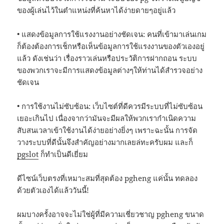
ของผู้เล่นไว้ในตำแหน่งที่ค้นหาได้ง่ายดายๆอยู่แล้ว
• แสดงข้อมูลการใช้แรงงานอย่างชัดเจน: คนที่เข้ามาเล่นเกม
ก็ต้องต้องการเช็กหรือเห็นข้อมูลการใช้แรงงานของตัวเองอยู่
แล้ว ดังเช่นว่า เรื่องราวเล่นหรือประวัติการฝากถอน ระบบ
ของพวกเราจะมีการแสดงข้อมูลต่างๆให้ท่านได้สำรวจอย่าง
ชัดเจน
• การใช้งานไม่ซับซ้อน: เว็บไซต์ที่ดีควรมีระบบที่ไม่ซับซ้อน
เยอะเกินไป เนื่องจากว่ามันจะมีผลให้พวกเรากำเนิดความ
สับสนเวลาเข้าใช้งานได้ง่ายอย่างยิ่งๆ เพราะฉะนั้น การจัด
วางระบบที่ดีนั้นจึงสำคัญอย่างมากเลยล่ทะครับผม และก็
pgslot
ก็ทำเป็นดีเยี่ยม
ดีไซน์เว็บตรงที่เหมาะสมที่สุดต้อง pgheng แค่นั้น ทดลอง
ด้วยตัวเองได้แล้ววันนี้!
ผมบางครั้งอาจจะไม่ใช่ผู้ที่มีความเชี่ยวชาญ pgheng ขนาด