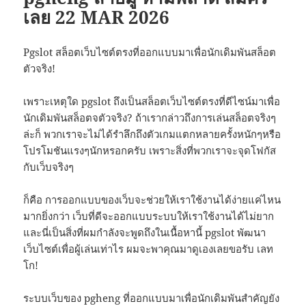
เลย 22 MAR 2026
Pgslot สล็อตเว็บไซต์ตรงที่ออกแบบมาเพื่อนักเดิมพันสล็อต
ตัวจริง!
เพราะเหตุใด pgslot ถึงเป็นสล็อตเว็บไซต์ตรงที่ดีไซน์มาเพื่อ
นักเดิมพันสล็อตจตัวจริง? ถ้าเรากล่าวถึงการเล่นสล็อตจริงๆ
ล่ะก็ พวกเราจะไม่ได้รำลึกถึงตัวเกมแตกหลายครั้งหนักๆหรือ
โปรโมชันแรงๆนักหรอกครับ เพราะสิ่งที่พวกเราจะจุดโฟกัส
กับเว็บจริงๆ
ก็คือ การออกแบบของเว็บจะช่วยให้เราใช้งานได้ง่ายแค่ไหน
มากยิ่งกว่า เว็บที่ดีจะออกแบบระบบให้เราใช้งานได้ไม่ยาก
และนี่เป็นสิ่งที่ผมกำลังจะพูดถึงในเนื้อหานี้ pgslot พัฒนา
เว็บไซต์เพื่อผู้เล่นเท่าไร ผมจะพาคุณมาดูเองเลยขอรับ เลท
โก!
ระบบเว็บของ pgheng ที่ออกแบบมาเพื่อนักเดิมพันสำคัญยัง