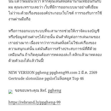
นั้น แต่ว่าผมมั่นใจว่า หากคุณเล่นสล็อตมานานเหมือนกันกับ
ผม คุณจะทราบเลยว่า เว็บที่มีการออกแบบมาอย่างดีเยี่ยม
ไม่ว่าจะด้วยเรื่องขององค์ประกอบเว็บไซต์ การรองรับการใช้
งานผ่านมือถือ
หรือการออกแบบระบบที่จะสามารถช่วยให้เราจัดแจงบัญชี
หรือข้อมูลส่วนต่างๆได้ง่ายนั้น มันสำคัญต่อการเล่นเกมของ
เราอย่างมาก เนื่องจากว่าการเล่นสล็อตไม่ใช่แค่เรื่องของ
ความสนุกแค่นั้น แต่มันคือการสร้างประสบการณ์ที่ดีด้วย
เหมือนกัน ถ้าเกิดคุณต้องการทดลองล่ะก็ คลิกแล้วมาทดลอง
ด้วยตัวเองได้แล้ววันนี้!
NEW VERSION pgheng ppgheng99.com 2 มี.ค. 2569
Gertrude slotonline pgslotไม่ล็อคยูส Top 46
ขอขอบพระคุณ Ref.
pgheng
https://rebrand.ly/ppgheng-99