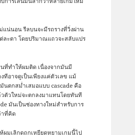
ะบบการเล่นมันล้ำกว่าหลายเกมใหม่
่แน่นอน รีลบนจะมีรถรางที่วิ่งผ่าน
นแต่ละตา โดยปริมาณแถวจะสลับแปร
ี่ทำให้ผมติด เนื่องจากมันมี
งทีอาจดูเป็นเพียงแค่ตัวเลข แม้
ณ์มันตกสม่ำเสมอแบบ cascade คือ
ล้วตัวใหม่จะตกลงมาแทนโดยทันที
scade มันเป็นช่องทางใหม่สำหรับการ
าที่คิด
ให้ผมเลิกดูถูกเหยียดหยามเกมนี้ไป