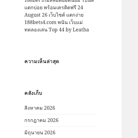
188bet เกมสล็อตยอดนิยม โบนัส
แตกบ่อย พร้อมเครดิตฟรี 24
August 26 เว็บไซต์ แตกง่าย
188bets4.com พนัน เว็บแม่
ทดลองเล่น Top 44 by Leatha
ความเห็นล่าสุด
คลังเก็บ
สิงหาคม 2026
กรกฎาคม 2026
มิถุนายน 2026