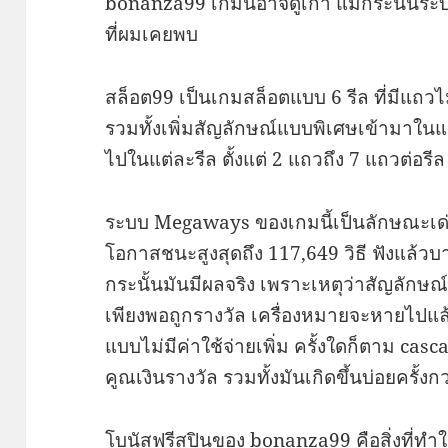
bonanza99 เกมนี้อาจดูเก่า แม้กระนั้นร
ที่ผมเคยพบ
สล็อต99 เป็นเกมสล็อตแบบ 6 รีล ที่มีแถวไม
รวมทั้งเพิ่มสัญลักษณ์แบบพิเศษเข้ามาใ
ไปในแต่ละรีล ตั้งแต่ 2 แถวถึง 7 แถวต่อรีล
ระบบ Megaways ของเกมนี้เป็นลักษณะเด่นท
โอกาสชนะสูงสุดถึง 117,649 วิธี ฟังแล้วบา
กระนั้นมันมีผลจริง เพราะเหตุว่าสัญลักษ
เพียงพอถูกรางวัล เครื่องหมายจะหายไปแ
แบบไม่มีค่าใช้จ่ายเพิ่ม ครั้งใดก็ตาม ca
คูณเงินรางวัล รวมทั้งมันเกิดขึ้นบ่อยครั้งกว่
โบนัสฟรีสปินของ bonanza99 คือสิ่งที่ทำ