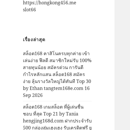
https://hongkong456.me
slot66
เรื่องล่าสุด
สล็อต168 คาสิโนครบทุกค่าย เข้า
เล่นง่าย ฟีลดี สมาชิกใหม่รับ 100%
สายทุนน้อย สมัครด่วน การันตี
กำไรหลักแสน สล็อต168 สมัคร
ง่าย ลุ้นรางวัลใหญ่ได้ทันที Top 30
by Ethan tangtem168e.com 16
Sep 2026
สล็อต168 เกมสล็อต ที่ผู้เล่นชื่น
ชอบ ที่สุด Top 21 by Tania
hengjing168d.com ฝากประจำรับ
500 กล่องสุ่มเฮงเฮง รับเครดิตฟรี ยู