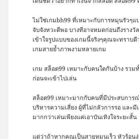
เด่นชัดว่าอยากทำเงินจากสล็อต สล็อต99
ไม่ใช่เกมbh99 ที่เหมาะกับการหมุนรัวๆแบบ
จับจังหวะดีพอ บางทีอาจหมดก่อนถึงรางวัลใ
เข้าใจรูปแบบของเกมนี้จริงๆคุณจะทราบดีว
เกมสายย้ำภาพงามหลายเกม
เกม สล็อต99 เหมาะกับคนใดกันบ้าง รวมทั้
ก่อนจะเข้าไปเล่น
สล็อต99 เหมาะมากกับคนที่มีประสบการณ์เล
บริหารความเสี่ยง ผู้ที่ไม่กลัวการรอ และม
มากกว่าเล่นเพียงแค่เอาบันเทิงใจระยะสั้น
แต่ว่าถ้าหากคุณเป็นสายหมุนเร็ว หัวร้อนง