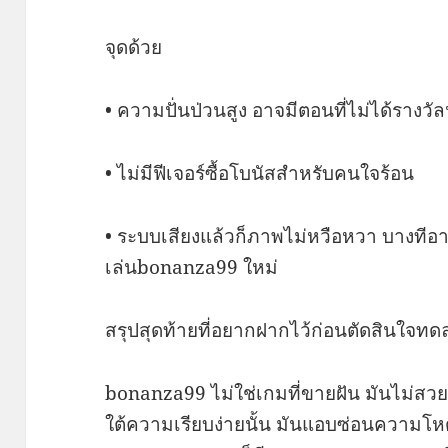
จุดด้วย
• ความปั่นป่วนสูง อาจมีตอนที่ไม่ได้รางว
• ไม่มีฟีเจอร์ซื้อโบนัสสำหรับคนใจร้อน
• ระบบเสียงแล้วก็ภาพไม่หวือหวา บางทีอ
เล่นbonanza99 ใหม่
สรุปสุดท้ายที่อยากฝากไว้ก่อนตัดสินใจทด
bonanza99 ไม่ใช่เกมที่ขายฝัน มันไม่ส
ใต้ความเรียบง่ายนั้น มันแอบซ่อนความโหดไ