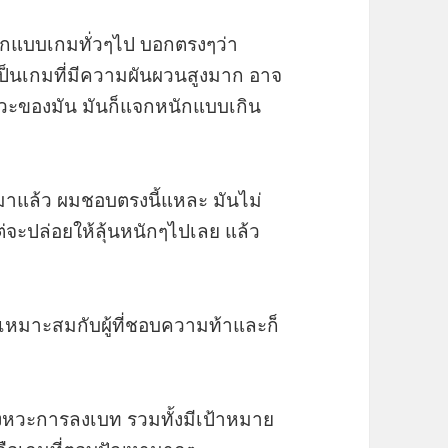
ากแบบเกมทั่วๆไป บอกตรงๆว่า
เป็นเกมที่มีความผันผวนสูงมาก อาจ
หวะของมัน มันก็แจกหนักแบบเกิน
าแล้ว ผมชอบตรงนี้แหละ มันไม่
่จะปล่อยให้ลุ้นหนักๆไปเลย แล้ว
หมาะสมกับผู้ที่ชอบความท้าและก็
งหวะการลงเบท รวมทั้งมีเป้าหมาย