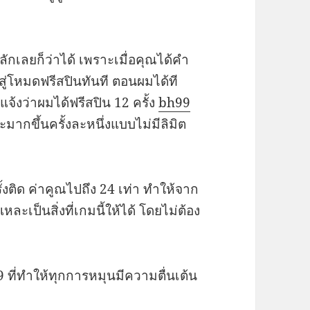
ักเลยก็ว่าได้ เพราะเมื่อคุณได้คำ
สู่โหมดฟรีสปินทันที ตอนผมได้ที
จ้งว่าผมได้ฟรีสปิน 12 ครั้ง
bh99
ะมากขึ้นครั้งละหนึ่งแบบไม่มีลิมิต
ติด ค่าคูณไปถึง 24 เท่า ทำให้จาก
หละเป็นสิ่งที่เกมนี้ให้ได้ โดยไม่ต้อง
ที่ทำให้ทุกการหมุนมีความตื่นเต้น