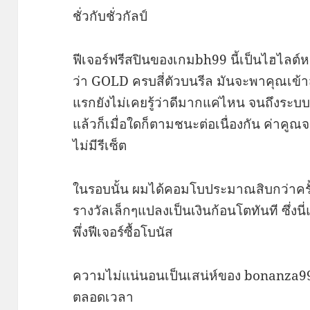
ชั่วกับชั่วกัลป์
ฟีเจอร์ฟรีสปินของเกมbh99 นี้เป็นไฮไลต์หล
ว่า GOLD ครบสี่ตัวบนรีล มันจะพาคุณเข้า
แรกยังไม่เคยรู้ว่าดีมากแค่ไหน จนถึงระบบแ
แล้วก็เมื่อใดก็ตามชนะต่อเนื่องกัน ค่าคูณจ
ไม่มีรีเซ็ต
ในรอบนั้น ผมได้คอมโบประมาณสิบกว่าครั้ง
รางวัลเล็กๆแปลงเป็นเงินก้อนโตทันที ซึ่งนี่แ
พึ่งฟีเจอร์ซื้อโบนัส
ความไม่แน่นอนเป็นเสน่ห์ของ bonanza99 
ตลอดเวลา