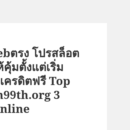
webตรง โปรสล็อต
ุ้มตั้งแต่เริ่ม
น เครดิตฟรี Top
h99th.org 3
online