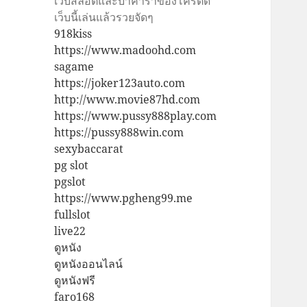
เว็บสล็อตและบาคาร่าของโครตดี
เว็บนี้เล่นแล้วรวยจัดๆ
918kiss
https://www.madoohd.com
sagame
https://joker123auto.com
http://www.movie87hd.com
https://www.pussy888play.com
https://pussy888win.com
sexybaccarat
pg slot
pgslot
https://www.pgheng99.me
fullslot
live22
ดูหนัง
ดูหนังออนไลน์
ดูหนังฟรี
faro168