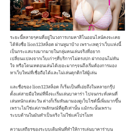
ระยะนี้หลายๆคนที่อยู่ในวงการเกมคาสิโนออนไลน์คงจะเคย
ได้ฟังชื่อ lion123สล็อต ผ่านหูมาบ้าง เพราะเหตุว่าเว็บแห่งนี้
เป็นกระแสแรงมากมายในกลุ่มคนเล่นจริงที่อยาก
เปลี่ยนแปลงจากเว็บเก่าๆที่บริการไม่ตรงปก ฝากถอนไม่ทัน
ใจ หรือโดนเทตอนเล่นได้เยอะมากๆจนถึงเริ่มต้องการมอง
หาเว็บใหม่ที่เชื่อถือได้และไม่เล่นตุกติกใส่ผู้เล่น
และชื่อของ lion123สล็อต ก็เริ่มเป็นที่เอ่ยถึงในหลายกรุ๊ป
ตั้งแต่สายมือใหม่ที่พึ่งจะเริ่มเล่นบาคาร่า ไปจนกระทั่งคนที่
เล่นหนักแต่ละวัน ต่างก็เริ่มหันมามองดูเว็บไซต์นี้เพิ่มมากขึ้น
เพราะไม่ใช่แค่ภาพลักษณ์ที่ดูดีเท่านั้น แม้กระนั้นเพราะ
ระบบด้านในมันทำเป็นจริง ไม่ใช่แค่โปรโมท
ความเสถียรของระบบเดิมพันที่ทำให้การเล่นบาคาร่าบน