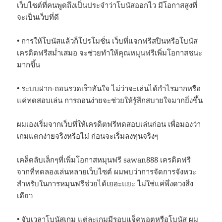
เว็บไซต์ที่คนพูดถึงเป็นประจำว่าโบนัสออกไว มีโอกาสสูงที่
จะเป็นเว็บที่ดี
• การให้โบนัสแล้วก็โปรโมชั่น เว็บที่แจกฟรีสปินหรือโบนัส
เครดิตฟรีสม่ำเสมอ จะช่วยทำให้คุณหมุนฟรีเพิ่มโอกาสชนะ
มากขึ้น
• ระบบฝาก-ถอนรวดเร็วทันใจ ไม่ว่าจะเล่นได้กำไรมากหรือ
แค่ทดสอบเล่น การถอนง่ายจะช่วยให้รู้สึกสบายใจมากยิ่งขึ้น
ผมเองเริ่มจากเว็บที่ให้เครดิตฟรีทดสอบเล่นก่อน เพื่อมองว่า
เกมแตกง่ายจริงหรือไม่ ก่อนจะเริ่มลงทุนจริงๆ
เคล็ดลับเล็กๆที่เพิ่มโอกาสหมุนฟรี sawan888 เครดิตฟรี
จากที่ทดลองเล่นหลายเว็บไซต์ ผมพบว่าการจัดการจังหวะ
สำหรับในการหมุนฟรีช่วยได้เยอะแยะ ไม่ใช่แค่พึ่งดวงสิ่ง
เดียว
• จับเวลาโบนัสเกม แต่ละเกมมีรอบแจ็คพอตหรือโบนัส ผม