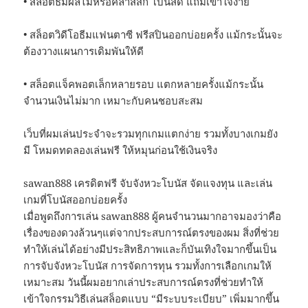
• สล็อตธีมผลไม้หรือคลาสสิก โบนัสดี แถมเข้าใจง่าย
• สล็อตวิดีโอธีมแฟนตาซี ฟรีสปินออกบ่อยครั้ง แม้กระนั้นจะ
ต้องวางแผนการเดิมพันให้ดี
• สล็อตแจ็คพอตเล็กหลายรอบ แตกหลายครั้งแม้กระนั้น
จำนวนเงินไม่มาก เหมาะกับคนชอบสะสม
เว็บที่ผมเล่นประจำจะรวมทุกเกมแตกง่าย รวมทั้งบางเกมยัง
มี โหมดทดลองเล่นฟรี ให้หมุนก่อนใช้เงินจริง
sawan888 เครดิตฟรี จับจังหวะโบนัส จัดแจงทุน และเล่น
เกมที่โบนัสออกบ่อยครั้ง
เมื่อพูดถึงการเล่น sawan888 ผู้คนจำนวนมากอาจมองว่าคือ
เรื่องของดวงล้วนๆแต่จากประสบการณ์ตรงของผม สิ่งที่ช่วย
ทำให้เล่นได้อย่างมีประสิทธิภาพและก็บันเทิงใจมากขึ้นเป็น
การจับจังหวะโบนัส การจัดการทุน รวมทั้งการเลือกเกมให้
เหมาะสม วันนี้ผมอยากเล่าประสบการณ์ตรงที่ช่วยทำให้
เข้าใจกรรมวิธีเล่นสล็อตแบบ “มีระบบระเบียบ” เพิ่มมากขึ้น