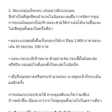
2. จัดแจงทุนเป็นรอบ เล่นอย่างมีแบบแผน
สิ่งจำเป็นที่สุดที่คนจำนวนไม่น้อยละเลยคือ การจัดการทุน
การแบ่งเงินออกเป็นบริเวณจะช่วยให้เราเล่นได้นานขึ้นและ
ไม่เสียทุนทั้งผองในครั้งเดียว
• ผมจะแบ่งทุนทั้งสิ้นเป็นรอบๆได้แก่ มีทุน 1,000 บาท ผมจะ
เล่น 10 รอบๆละ 100 บาท
• แต่ละรอบจะมีเป้าหมาย ตัวอย่างเช่น รอบนี้ตั้งมั่นสะสม
ฟรีสปิน รอบต่อไปตั้งอกตั้งใจสะสมโบนัสเล็ก
• เมื่อถึงจุดหมายหรือครบจำนวนรอบ จะหยุดแล้วก็ประเมิน
ผลอีกครั้ง
การเล่นแบบรอบช่วยให้ ควบคุมสติและก็ความเสี่ยง
ก้าวหน้าขึ้น เนื่องจากว่าเราไม่ทุ่มทุนทั้งปวงไปในคราวเดียว